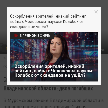
Оскорбления зрителей, низкий рейтинг,
война с Человеком-пауком: Колобок от
скандалов не ушёл?
В ПРЯМОМ ЭФИРЕ:
ПРОИСШЕСТВИЯ
ФОТО: ЦАРЬГРАД
03 ИЮНЯ 14:50
ПОДПИШИТЕСЬ:
Смертельное ДТП на трассе М-12 во
Владимирской области: двое погибших
В Муромском районе Владимирской области в
дневное время в понедельник, 1 июня,