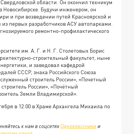
в Свердловской области. Он окончил техникум
в Новосибирске. Будучи инженером, он
ири и при возведении путей Красноярской и
 из первых разработчиков АСУ автопарками.
огнозируемого ремонтно-профилактического
итете им. А. Г. и Н. Г. Столетовых Борис
 архитектурно-строительный факультет, ныне
энергетики, и заведовал кафедрой
едалей СССР, знака Российского Союза
служенный строитель России», «Почетный
строитель России», «Почётный
роитель Земли Владимирской».
ября в 12.00 в Храме Архангела Михаила по
няйтесь к нам в соцсетях
Одноклассники
и
елеграм-канал
.