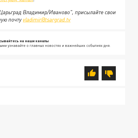
 "Царьград Владимир/Иваново", присылайте свои
ную почту
vladimir@tsargrad.tv
сывайтесь на наши каналы
ыми узнавайте о главных новостях и важнейших событиях дня.