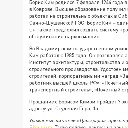
Борис Ким родился 7 февраля 1944 года 
в Коврове. Высшее образование получил 
работал на строительных объектах в Сиб
Саяно-Шушенской ГЭС. Борис Ким – один
Он также предложил создать систему пр
обслуживания парков машин.
Во Владимирском государственном универс
Ким работал с 1985 года. Он возглавлял
Институт архитектуры, строительства и 
строительного производства. Удостоен м
строителей, корпоративными наград «За
работник высшей школы РФ», «Почетный 
транспортный строитель», «Почётный ст
Прощание с Борисом Кимом пройдёт 7 окт
адресу: ул. Студеная Гора, 1а.
Уважаемые читатели «Царьграда», присоеди
ВКонтакте
. Также подписывайтесь на наш
т