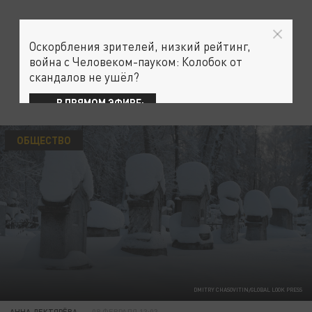
Оскорбления зрителей, низкий рейтинг,
война с Человеком-пауком: Колобок от
скандалов не ушёл?
В ПРЯМОМ ЭФИРЕ:
ОБЩЕСТВО
DMITRY CHASOVITIN/GLOBAL LOOK PRESS
АННА ДЕКТЯРЁВА
08 ФЕВРАЛЯ 13:03