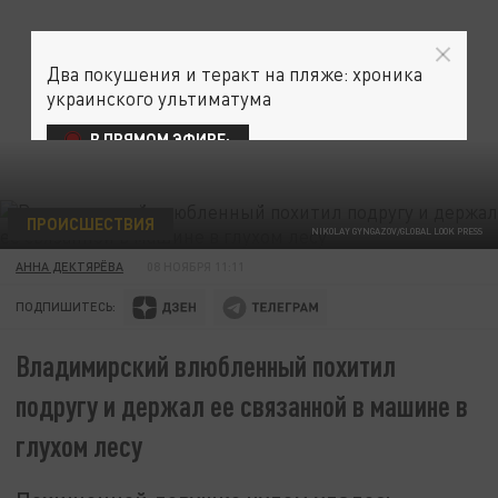
Два покушения и теракт на пляже: хроника
украинского ультиматума
В ПРЯМОМ ЭФИРЕ:
ПРОИСШЕСТВИЯ
NIKOLAY GYNGAZOV/GLOBAL LOOK PRESS
АННА ДЕКТЯРЁВА
08 НОЯБРЯ 11:11
ПОДПИШИТЕСЬ:
Владимирский влюбленный похитил
подругу и держал ее связанной в машине в
глухом лесу