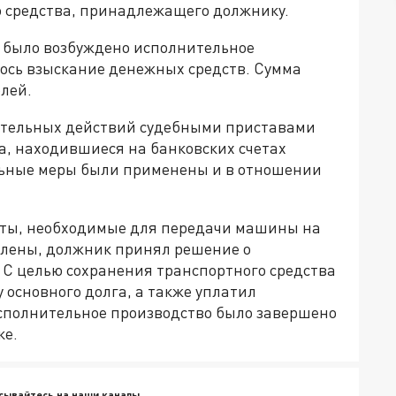
о средства, принадлежащего должнику.
 было возбуждено исполнительное
лось взыскание денежных средств. Сумма
лей.
ительных действий судебными приставами
а, находившиеся на банковских счетах
льные меры были применены и в отношении
нты, необходимые для передачи машины на
влены, должник принял решение о
 С целью сохранения транспортного средства
 основного долга, а также уплатил
исполнительное производство было завершено
ке.
сывайтесь на наши каналы