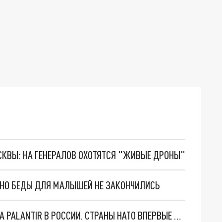
ОСКВЫ: НА ГЕНЕРАЛОВ ОХОТЯТСЯ "ЖИВЫЕ ДРОНЫ"
. НО БЕДЫ ДЛЯ МАЛЫШЕЙ НЕ ЗАКОНЧИЛИСЬ
"ОЧЕНЬ ПЛОХИЕ НОВОСТИ": БОЛЬШАЯ ОШИБКА PALANTIR В РОССИИ. СТРАНЫ НАТО ВПЕРВЫЕ ЗА СВО ОСТАНОВИЛИ ПОСТАВКИ ОРУЖИЯ. ВСУ ТЕРЯЮТ ПРИГРАНИЧЬЕ?