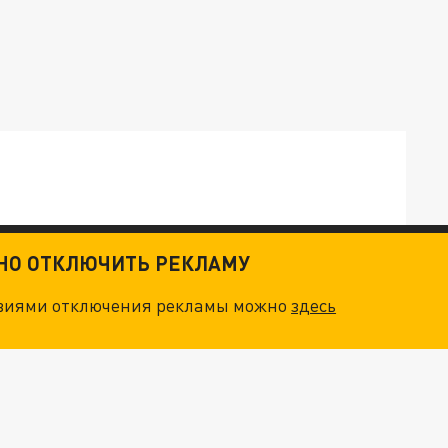
ТНО ОТКЛЮЧИТЬ РЕКЛАМУ
ОСКВЫ: НА ГЕНЕРАЛОВ ОХОТЯТСЯ "ЖИВЫЕ ДРОНЫ"
овиями отключения рекламы можно
здесь
. НО БЕДЫ ДЛЯ МАЛЫШЕЙ НЕ ЗАКОНЧИЛИСЬ
"ОЧЕНЬ ПЛОХИЕ НОВОСТИ": БОЛЬШАЯ ОШИБКА PALANTIR В РОССИИ. СТРАНЫ НАТО ВПЕРВЫЕ ЗА СВО ОСТАНОВИЛИ ПОСТАВКИ ОРУЖИЯ. ВСУ ТЕРЯЮТ ПРИГРАНИЧЬЕ?