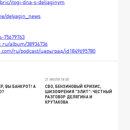
ubric/itogi-dna-s-deljaginym
.me/delyagin_news
ts-75679763
x.ru/album/38934736
le.com/ru/podcast/царьград/id1849695780
21 ИЮЛЯ 18:00
Р, ВЫ БАНКРОТ! А
СВО, БЕНЗИНОВЫЙ КРИЗИС,
О?
ШИЗОФРЕНИЯ "ЭЛИТ": ЧЕСТНЫЙ
РАЗГОВОР ДЕЛЯГИНА И
КРУТАКОВА