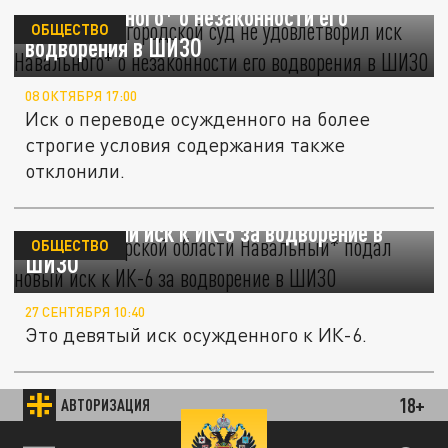
иск Навального* о незаконности его
ОБЩЕСТВО
водворения в ШИЗО
08 ОКТЯБРЯ 17:00
Иск о переводе осужденного на более
строгие условия содержания также
отклонили.
Во Владимирской области Навальный*
подал новый иск к ИК-6 за водворение в
ОБЩЕСТВО
ШИЗО
27 СЕНТЯБРЯ 10:40
Это девятый иск осужденного к ИК-6.
18+
АВТОРИЗАЦИЯ
ОБЩЕСТВО