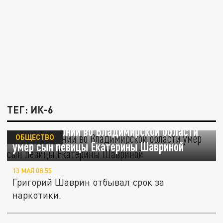
ТЕГ: ИК-6
Shot: в колонии во Владимирской области
ОБЩЕСТВО
умер сын певицы Екатерины Шавриной
13 МАЯ 08:55
Григорий Шаврин отбывал срок за
наркотики.