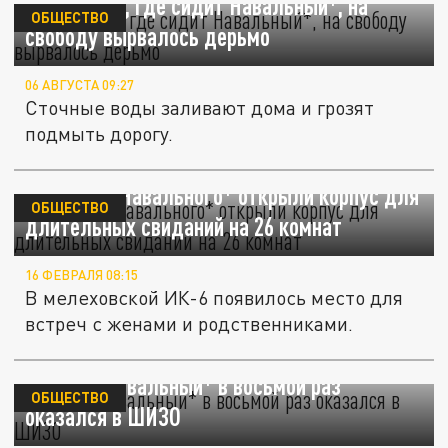
Из колонии, где сидит Навальный*, на
ОБЩЕСТВО
свободу вырвалось дерьмо
06 АВГУСТА 09:27
Сточные воды заливают дома и грозят
подмыть дорогу.
В колонии Навального* открыли корпус для
ОБЩЕСТВО
длительных свиданий на 26 комнат
16 ФЕВРАЛЯ 08:15
В мелеховской ИК-6 появилось место для
встреч с женами и родственниками.
Алексей Навальный* в восьмой раз
ОБЩЕСТВО
оказался в ШИЗО