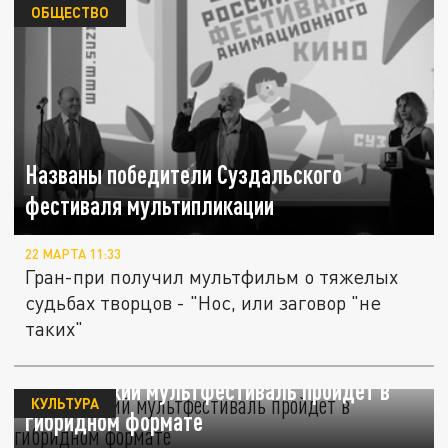
ОБЩЕСТВО
Названы победители Суздальского
фестиваля мультипликации
22 МАРТА 11:33
Гран-при получил мультфильм о тяжелых
судьбах творцов - "Нос, или заговор "не
таких"
Суздальский мультфестиваль пройдет в
КУЛЬТУРА
гибридном формате