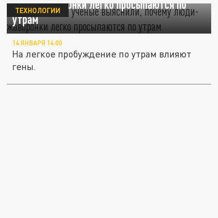
люди-жаворонки легко просыпаются по
ТЕХНОЛОГИИ
утрам
14 ЯНВАРЯ 14:00
На легкое пробуждение по утрам влияют
гены.