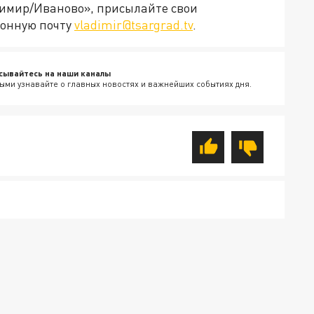
димир/Иваново», присылайте свои
ронную почту
vladimir@tsargrad.tv
.
сывайтесь на наши каналы
ыми узнавайте о главных новостях и важнейших событиях дня.