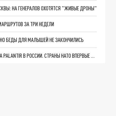
ОСКВЫ: НА ГЕНЕРАЛОВ ОХОТЯТСЯ "ЖИВЫЕ ДРОНЫ"
МАРШРУТОВ ЗА ТРИ НЕДЕЛИ
. НО БЕДЫ ДЛЯ МАЛЫШЕЙ НЕ ЗАКОНЧИЛИСЬ
"ОЧЕНЬ ПЛОХИЕ НОВОСТИ": БОЛЬШАЯ ОШИБКА PALANTIR В РОССИИ. СТРАНЫ НАТО ВПЕРВЫЕ ЗА СВО ОСТАНОВИЛИ ПОСТАВКИ ОРУЖИЯ. ВСУ ТЕРЯЮТ ПРИГРАНИЧЬЕ?