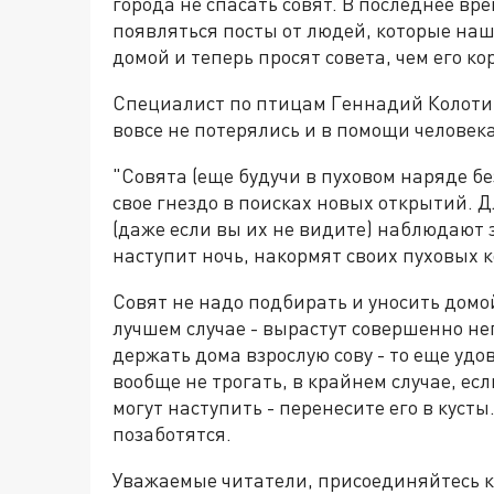
города не спасать совят. В последнее вр
появляться посты от людей, которые наш
домой и теперь просят совета, чем его ко
Специалист по птицам Геннадий Колотин
вовсе не потерялись и в помощи человек
"Совята (еще будучи в пуховом наряде б
свое гнездо в поисках новых открытий. Д
(даже если вы их не видите) наблюдают 
наступит ночь, накормят своих пуховых к
Совят не надо подбирать и уносить домо
лучшем случае - вырастут совершенно н
держать дома взрослую сову - то еще уд
вообще не трогать, в крайнем случае, ес
могут наступить - перенесите его в кусты
позаботятся.
Уважаемые читатели, присоединяйтесь к