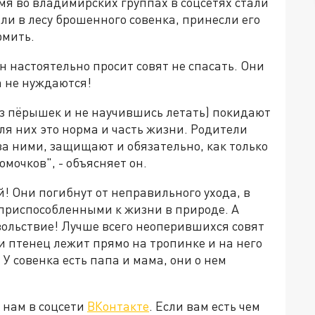
емя во владимирских группах в соцсетях стали
ли в лесу брошенного совенка, принесли его
рмить.
 настоятельно просит совят не спасать. Они
а не нуждаются!
ез пёрышек и не научившись летать) покидают
ля них это норма и часть жизни. Родители
за ними, защищают и обязательно, как только
омочков", - объясняет он.
й! Они погибнут от неправильного ухода, в
еприспособленными к жизни в природе. А
овольствие! Лучше всего неоперившихся совят
ли птенец лежит прямо на тропинке и на него
. У совенка есть папа и мама, они о нем
 нам в соцсети
ВКонтакте
. Если вам есть чем