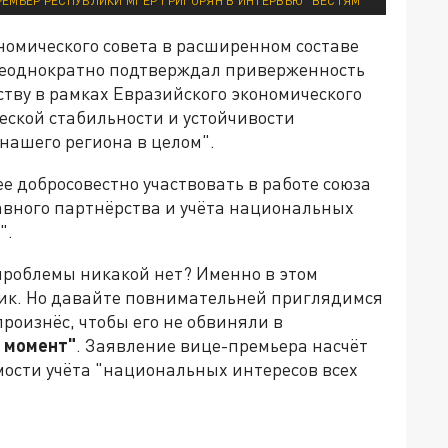
ПРЕМЬЕР РЕСПУБЛИКИ МГЕР ГРИГОРЯН В ИНТЕРВЬЮ "ВЕСТЯМ"
номического совета в расширенном составе
 "неоднократно подтверждал приверженность
тву в рамках Евразийского экономического
еской стабильности и устойчивости
нашего региона в целом".
е добросовестно участвовать в работе союза
авного партнёрства и учёта национальных
".
и проблемы никакой нет? Именно в этом
ик. Но давайте повнимательней приглядимся
роизнёс, чтобы его не обвиняли в
 момент"
. Заявление вице-премьера насчёт
мости учёта "национальных интересов всех