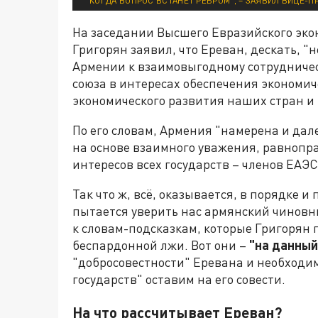
КОГДА ВОПРОС ВСТАНЕТ РЕБРОМ", – ЗАЯВИЛ ВИЦЕ-
На заседании Высшего Евразийского эко
Григорян заявил, что Ереван, дескать,
Армении к взаимовыгодному сотрудничес
союза в интересах обеспечения экономич
экономического развития наших стран и 
По его словам, Армения "намерена и дале
на основе взаимного уважения, равнопр
интересов всех государств – членов ЕАЭС
Так что ж, всё, оказывается, в порядке 
пытается уверить нас армянский чиновн
к словам-подсказкам, которые Григорян п
беспардонной лжи. Вот они –
"на данный
"добросовестности" Еревана и необходи
государств" оставим на его совести.
На что рассчитывает Ереван?