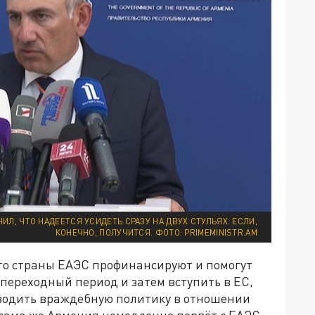
Л, ЧТО НАДЕЕТСЯ УСИДЕТЬ СРАЗУ НА ДВУХ СТУЛЬЯХ. ЕСЛИ,
КОНЕЧНО, ПОЛУЧИТСЯ. ФОТО: PRIMEMINISTR.AM
то страны ЕАЭС профинансируют и помогут
переходный период и затем вступить в ЕС,
одить враждебную политику в отношении
, сама же Армения немедленно порвёт с ЕАЭС,