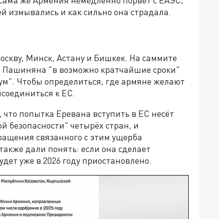
ей измывались и как сильно она страдала.
скву, Минск, Астану и Бишкек. На саммите
т Пашиняна "в возможно кратчайшие сроки"
м". Чтобы определиться, где армяне желают
исоединиться к ЕС.
 что попытка Еревана вступить в ЕС несёт
й безопасности" четырёх стран, и
ращения связанного с этим ущерба
также дали понять: если она сделает
дет уже в 2026 году приостановлено.