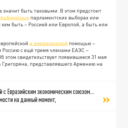
не значит быть таковыми. В этом предстоит
удьбоносных
парламентских выборах или
с кем быть – Россией или Европой, а быть или
 европейской
и американской
помощью –
и Россию с ещё тремя членами ЕАЭС –
Об этом свидетельствует появившееся 31 мая
а Григоряна, представлявшего Армению на
зей с Евразийским экономическим союзом…
мости на данный момент,