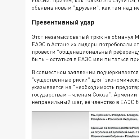
объявив новым "друзьям", как там над н
Превентивный удар
Этот незамысловатый трюк не обманул Мо
ЕАЭС в Астане их лидеры потребовали о
провести "общенациональный референду
быть – остаться в ЕАЭС или пытаться пр
В совместном заявлении подчёркивается,
"существенные риски" для "экономическо
указывается на "необходимость предотв
государствам – членам Союза". Армении 
неправильный шаг, её членство в ЕАЭС бу