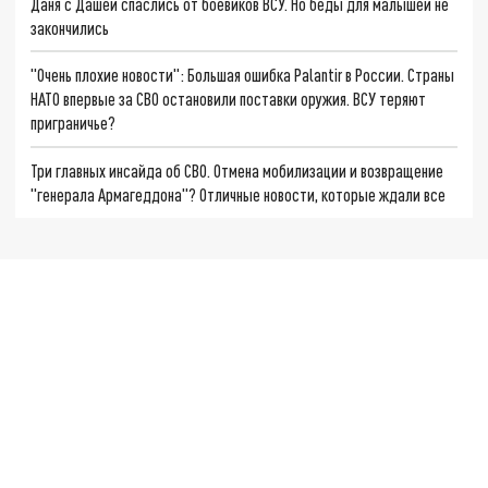
Даня с Дашей спаслись от боевиков ВСУ. Но беды для малышей не
закончились
"Очень плохие новости": Большая ошибка Palantir в России. Страны
НАТО впервые за СВО остановили поставки оружия. ВСУ теряют
приграничье?
Три главных инсайда об СВО. Отмена мобилизации и возвращение
"генерала Армагеддона"? Отличные новости, которые ждали все