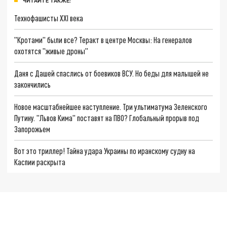
ЧИТАЙТЕ ТАКЖЕ:
Технофашисты XXI века
"Кротами" были все? Теракт в центре Москвы: На генералов
охотятся "живые дроны"
Даня с Дашей спаслись от боевиков ВСУ. Но беды для малышей не
закончились
Новое масштабнейшее наступление. Три ультиматума Зеленского
Путину. "Львов Кима" поставят на ПВО? Глобальный прорыв под
Запорожьем
Вот это триллер! Тайна удара Украины по иранскому судну на
Каспии раскрыта