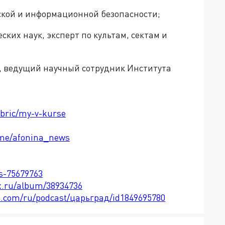
еской и информационной безопасности;
ких наук, эксперт по культам, сектам и
, ведущий научный сотрудник Института
ubric/my-v-kurse
t.me/afonina_news
ts-75679763
x.ru/album/38934736
le.com/ru/podcast/царьград/id1849695780