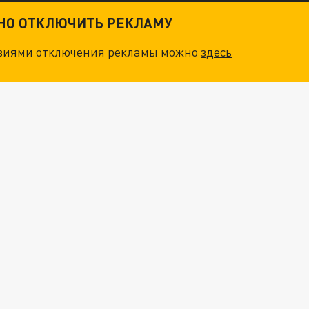
ТНО ОТКЛЮЧИТЬ РЕКЛАМУ
овиями отключения рекламы можно
здесь
ОСКВЫ: НА ГЕНЕРАЛОВ ОХОТЯТСЯ "ЖИВЫЕ ДРОНЫ"
. НО БЕДЫ ДЛЯ МАЛЫШЕЙ НЕ ЗАКОНЧИЛИСЬ
"МЫ ВАС ЗАСТАВИМ": ЖУТКИЕ ДЕТАЛИ ОХОТЫ НА ГЕНЕРАЛА. ЗЕЛЕНСКИЙ ОБЪЯСНИЛ ГЛАВНЫЙ СМЫСЛ ТЕРАКТА В ЦЕНТРЕ МОСКВЫ
АТИЛ ПЛЯЖ В ГЕЛЕНДЖИКЕ В КЛАДБИЩЕ