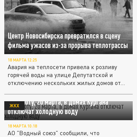
Центр Новосибирска превратился в сцену
фильма ужасов из-за прорыва теплотрассы
18 МАРТА 12:25
Авария на теплосети привела к розливу
горячей воды на улице Депутатской и
отключению нескольких жилых домов от...
В субботу, 20 марта, в домах Кургана
ЖКХ
отключат холодную воду
18 МАРТА 10:18
АО "Водный союз" сообщили, что