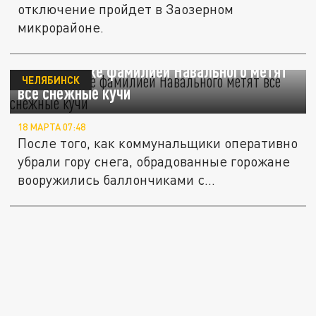
отключение пройдет в Заозерном
микрорайоне.
В Челябинске фамилией Навального метят
ЧЕЛЯБИНСК
все снежные кучи
18 МАРТА 07:48
После того, как коммунальщики оперативно
убрали гору снега, обрадованные горожане
вооружились баллончиками с...