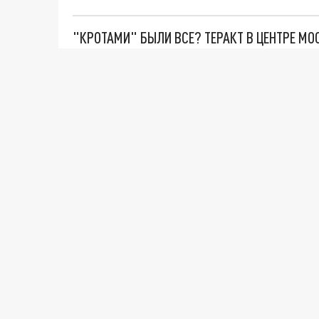
"КРОТАМИ" БЫЛИ ВСЕ? ТЕРАКТ В ЦЕНТРЕ М
ДАНЯ С ДАШЕЙ СПАСЛИСЬ ОТ БОЕВИКОВ ВСУ
ВОТ ЭТО ТРИЛЛЕР! ТАЙНА УДАРА УКРАИНЫ П
Новости СМИ2