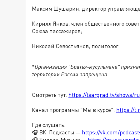
Максим Шушарин, директор управляющей
Кирилл Янков, член общественного сове
Союза пассажиров;
Николай Севостьянов, политолог
*
Организация "Братья-мусульмане" признан
территории России запрещена
Смотреть тут:
https://tsargrad.tv/shows/r
Канал программы "Мы в курсе":
https://
Где слушать:
🎧 ВК. Подкасты —
https://vk.com/podcas
🎧 Яндекс. Музыка —
https://music.yande