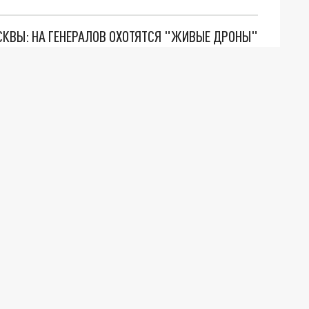
ОСКВЫ: НА ГЕНЕРАЛОВ ОХОТЯТСЯ "ЖИВЫЕ ДРОНЫ"
. НО БЕДЫ ДЛЯ МАЛЫШЕЙ НЕ ЗАКОНЧИЛИСЬ
"ОЧЕНЬ ПЛОХИЕ НОВОСТИ": БОЛЬШАЯ ОШИБКА PALANTIR В РОССИИ. СТРАНЫ НАТО ВПЕРВЫЕ ЗА СВО ОСТАНОВИЛИ ПОСТАВКИ ОРУЖИЯ. ВСУ ТЕРЯЮТ ПРИГРАНИЧЬЕ?
О ИРАНСКОМУ СУДНУ НА КАСПИИ РАСКРЫТА