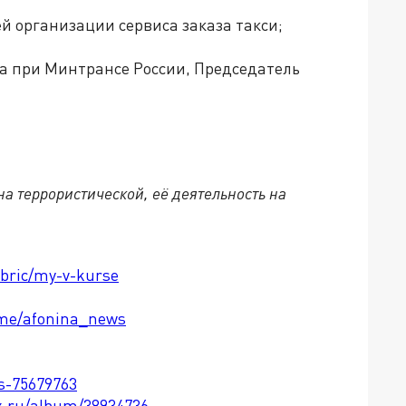
 организации сервиса заказа такси;
та при Минтрансе России, Председатель
а террористической, её деятельность на
ubric/my-v-kurse
t.me/afonina_news
ts-75679763
x.ru/album/38934736