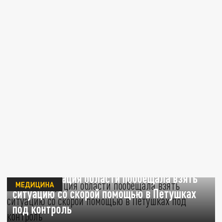
Администрация области пообещала взять
МЕДИЦИНА
ситуацию со скорой помощью в Петушках
под контроль