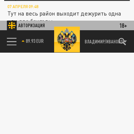
07 АПРЕЛЯ 09:48
Тут на весь район выходит дежурить одна
или две бригады
18+
АВТОРИЗАЦИЯ
89.93 EUR
ВЛАДИМИР/ИВАНОВО
МЕДИЦИНА
Во Владимирской области герой войны с
коронавирусом стал изгоем
03 АПРЕЛЯ 16:12
Бывший главврач Петушинской ЦРБ не
может найти себе работу