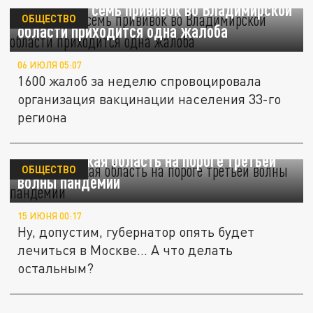
На каждые семь прививок во Владимирской
ОБЩЕСТВО
области приходится одна жалоба
06 ИЮЛЯ 05:07
1600 жалоб за неделю спровоцировала
организация вакцинации населения 33-го
региона
Владимирская область на пороге третьей
ОБЩЕСТВО
волны пандемии
15 ИЮНЯ 00:17
Ну, допустим, губернатор опять будет
лечиться в Москве… А что делать
остальным?